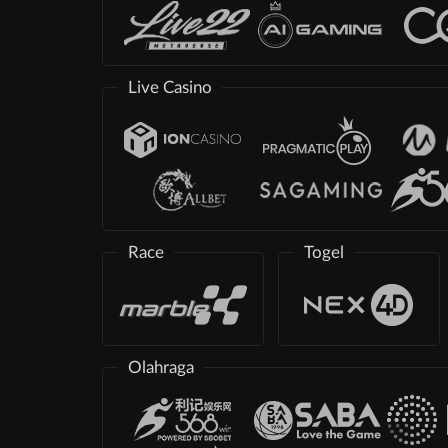
Live Casino
Race
Togel
Olahraga