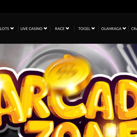
SLOTS
LIVE CASINO
RACE
TOGEL
OLAHRAGA
CR