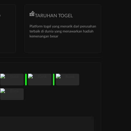
O
TARUHAN TOGEL
Platform togel yang menarik dari perusahan
terbaik di dunia yang menawarkan hadiah
kemenangan besar