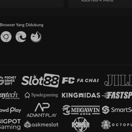
Rata-rata 4 Menit
Browser Yang Didukung