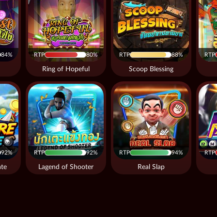
84%
RTP
80%
RTP
88%
RTP
Ring of Hopeful
Scoop Blessing
92%
RTP
92%
RTP
94%
RTP
ate
Lagend of Shooter
Real Slap