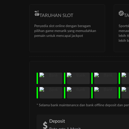
TARUHAN SLOT
T
Penyedia slot online dengan beragam
Sports
pilihan game menarik yang memudahkan
menawa
pemain untuk mencapai jackpot
lebih 
lebih 
* Selama bank maintenance dan bank offline deposit dan pen
Deposit