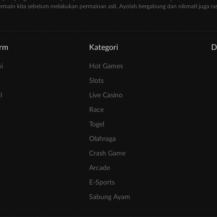
bermain kita sebelum melakukan permainan asli, Ayolah bergabung dan nikmati juga ra
orm
Kategori
D
i
Hot Games
Slots
l
Live Casino
Race
Togel
Olahraga
Crash Game
Arcade
E-Sports
Sabung Ayam