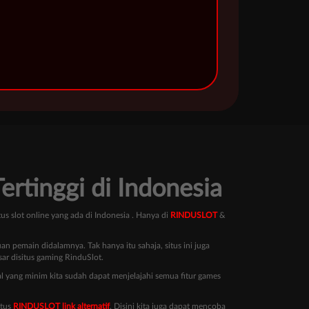
rtinggi di Indonesia
us slot online yang ada di Indonesia . Hanya di
RINDUSLOT
&
uan pemain didalamnya. Tak hanya itu sahaja, situs ini juga
sar disitus gaming RinduSlot.
al yang minim kita sudah dapat menjelajahi semua fitur games
itus
RINDUSLOT link alternatif
. Disini kita juga dapat mencoba