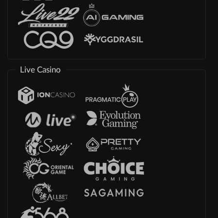
Live Casino