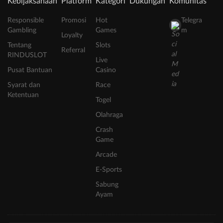
Kebijaksanaan
Platform
Kategori
Dukungan
Komunitas
Responsible
Promosi
Hot
Telegra
Gambling
Games
m
Loyalty
Tentang
Slots
Referral
RINDUSLOT
Live
Pusat Bantuan
Casino
Syarat dan
Race
Ketentuan
Togel
Olahraga
Crash
Game
Arcade
E-Sports
Sabung
Ayam