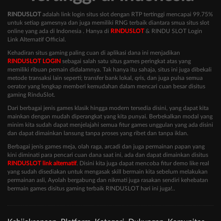
RINDUSLOT
adalah link login situs slot dengan RTP tertinggi mencapai 99.75%
untuk setiap gamesnya dan juga memiliki RNG terbaik diantara smua situs slot
online yang ada di Indonesia . Hanya di
RINDUSLOT
& RINDU SLOT Login
Link Alternatif Official.
Kehadiran situs gaming paling cuan di aplikasi dana ini menjadikan
RINDUSLOT LOGIN
sebagai salah satu situs games peringkat atas yang
memiliki ribuan pemain didalamnya. Tak hanya itu sahaja, situs ini juga dibekali
metode transaksi lain seperti; transfer bank lokal, qris, dan juga pulsa semua
oerator yang lengkap memberi kemudahan dalam mencari cuan besar disitus
gaming RinduSlot.
Dari berbagai jenis games klasik hingga modern tersedia disini, yang dapat kita
mainkan dengan mudah diperangkat yang kita punyai. Berbekalkan modal yang
minim kita sudah dapat menjelajahi semua fitur games unggulan yang ada disini
dan dapat dimainkan lansung tanpa proses yang ribet dan tanpa iklan.
Berbagai jenis games meja, olah raga, arcadi dan juga permainan papan yang
kini diminati para pencari cuan dana saat ini, ada dan dapat dimainkan disitus
RINDUSLOT link alternatif
. Disini kita juga dapat mencoba fitur demo like real
yang sudah disediakan untuk mengasak skill bermain kita sebelum melakukan
permainan asli, Ayolah bergabung dan nikmati juga rasakan sendiri kehebatan
bermain games disitus gaming terbaik RINDUSLOT hari ini juga!..