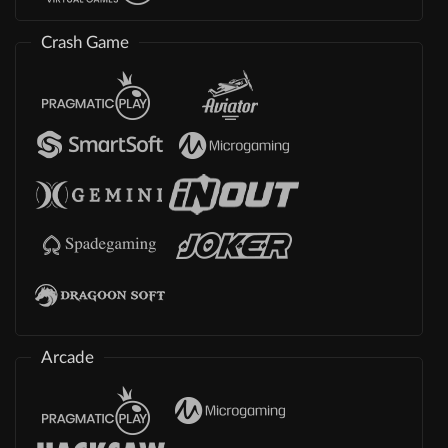
Crash Game
Arcade