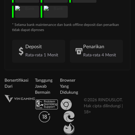
* Selama bank maintenance dan bank offline deposit dan penarikan
tidak dapat diproses
Deposit
Penarikan
Rata-rata 1 Menit
Rata-rata 4 Menit
Bersertifikasi
Tanggung
Browser
Dari
Jawab
Yang
Bermain
Didukung
©2026 RINDUSLOT.
Hak cipta dilindungi |
18+