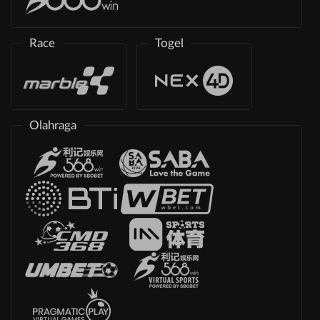
Race
Togel
Olahraga