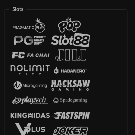
Slots