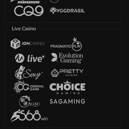
Live Casino