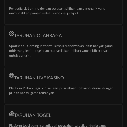
Penyedia slot online dengan beragam pilihan game menarik yang
memudahkan pemain untuk mencapai jackpot
TARUHAN OLAHRAGA
Sportsbook Gaming Platform Terbaik menawarkan lebih banyak game,
odds yang lebih tinggi, dan menyediakan pilihan yang lebih banyak
untuk pemain.
TARUHAN LIVE KASINO
Platform Pilihan bagi perusahaan-perusahaan terbaik di dunia, dengan
pilihan variasi game terbanyak
TARUHAN TOGEL
Platform togel yang menarik dari perusahan terbaik di dunia yang