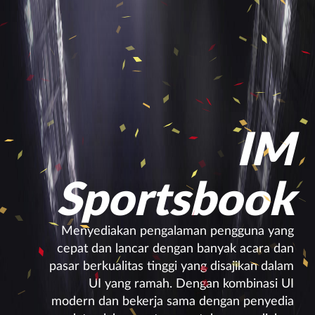
IM
Sportsbook
Menyediakan pengalaman pengguna yang
cepat dan lancar dengan banyak acara dan
pasar berkualitas tinggi yang disajikan dalam
UI yang ramah. Dengan kombinasi UI
modern dan bekerja sama dengan penyedia