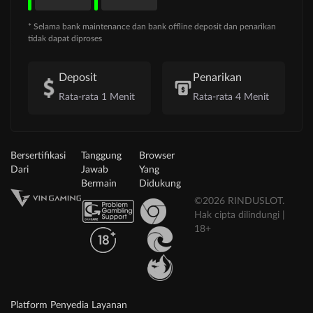
* Selama bank maintenance dan bank offline deposit dan penarikan
tidak dapat diproses
Deposit
Penarikan
Rata-rata 1 Menit
Rata-rata 4 Menit
Bersertifikasi
Tanggung
Browser
Dari
Jawab
Yang
Bermain
Didukung
©2026 RINDUSLOT.
Hak cipta dilindungi |
18+
Platform Penyedia Layanan